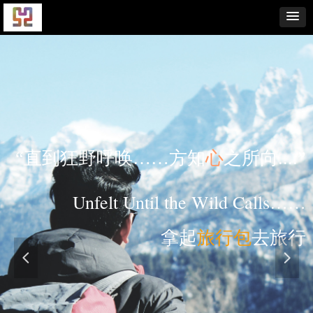
…方知
心
之所向....
”
一个好的旅行包
A good travel bag 
l the Wild Calls……
寻找
拿起
旅行包
去旅行
넳
넲